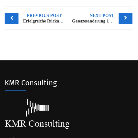
Post
PREVIOUS POST
NEXT POST
navigation
Erfolgreiche Rückabwicklung von Basisrenten – Aktuelle Fallbeispiele mit der Allianz Lebensversicherung AG
Gesetzesänderung im „Verbrauchervertrags- und Versicherungsvertragsrecht“ beschlossen Zunächst Entwarnung für Altverträge – wohl keine rückwirkende Einschränkung
KMR Consulting